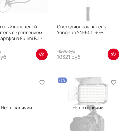
ктный кольцевой
Светодиодная панель
итель с креплением
Yongnuo YN-600 RGB
артфона Fujimi FJL-
б
11200 руб
руб
10321 руб
-8%
Нет в наличии
Нет в наличии