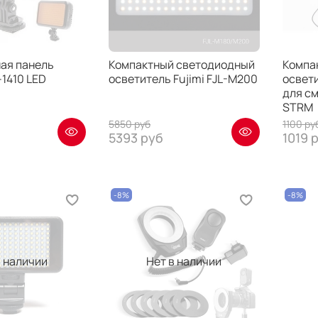
ая панель
Компактный светодиодный
Компа
1410 LED
осветитель Fujimi FJL-M200
освет
для см
STRM
5850 руб
1100 ру
5393 руб
1019 
-8%
-8%
в наличии
Нет в наличии