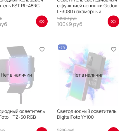
итель FST RL-48RC
с функцией вспышки Godox
LF308D накамерный
уб
10900 руб
руб
10049 руб
-8%
Нет в наличии
Нет в наличии
диодный осветитель
Светодиодный осветитель
lFoto HTZ-50 RGB
DigitalFoto YY100
руб
5280 руб