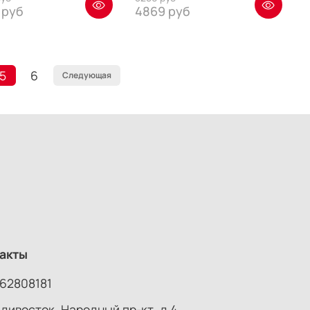
 руб
4869 руб
5
6
Следующая
акты
62808181
адивосток, Народный пр-кт, д 4