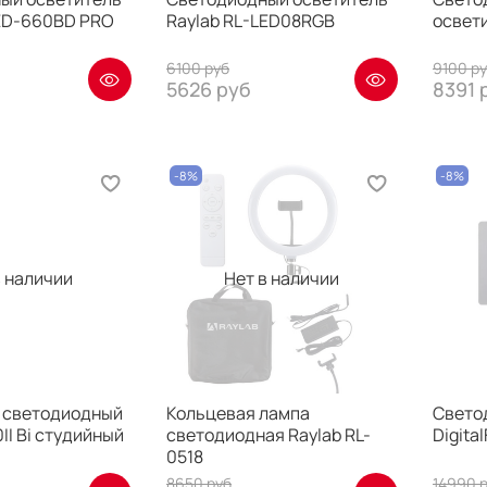
LED-660BD PRO
Raylab RL-LED08RGB
освет
6100 руб
9100 р
5626 руб
8391 
-8%
-8%
в наличии
Нет в наличии
 светодиодный
Кольцевая лампа
Свето
II Bi студийный
светодиодная Raylab RL-
Digita
0518
8650 руб
14990 