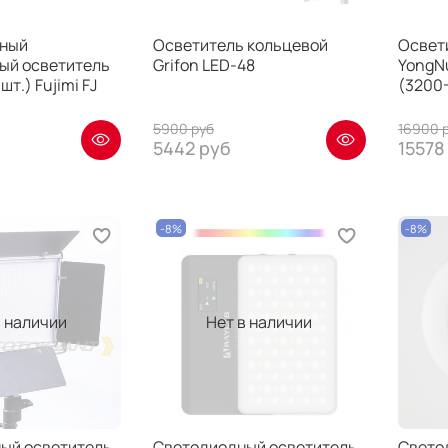
ьный
Осветитель кольцевой
Освет
ый осветитель
Grifon LED-48
YongN
шт.) Fujimi FJ
(3200
5900 руб
16900 
5442 руб
15578
-8%
-8%
в наличии
Нет в наличии
ый осветитель
Светодиодный осветитель
Свето