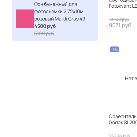
Фон бумажный для
Fotokvant 
фотосъемки 2.72x10м
розовый Mardi Gras 49
10490 руб
9671 руб
4500 руб
5100 руб
-8%
Нет 
Осветитель
Godox SL200
35900 руб