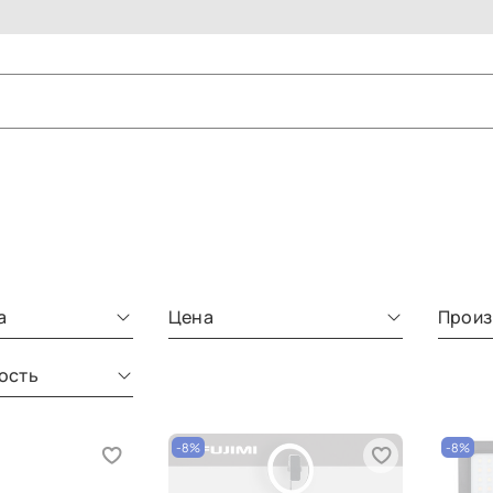
а
Цена
Произ
ость
-8%
-8%