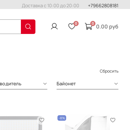
Доставка с 10:00 до 20:00
+79662808181
0
0
0.00 руб
Сбросить
водитель
Байонет
-8%