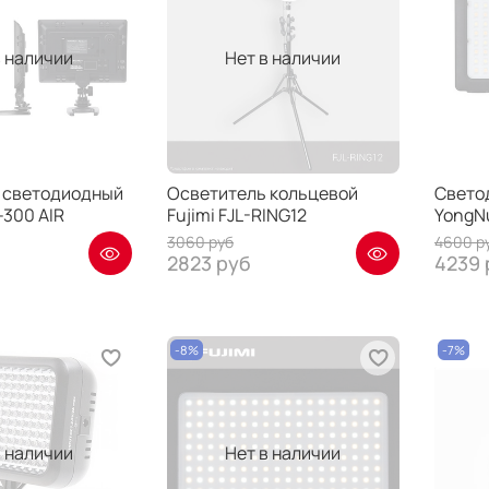
в наличии
Нет в наличии
 светодиодный
Осветитель кольцевой
Свето
-300 AIR
Fujimi FJL-RING12
YongN
3060 руб
4600 р
2823 руб
4239 
-8%
-7%
в наличии
Нет в наличии