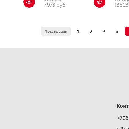
7973 руб
13823
1
2
3
4
Предыдущая
Конт
+796
г Вл