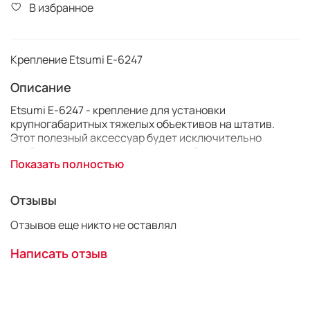
В избранное
Крепление Etsumi E-6247
Описание
Etsumi E-6247 - крепление для установки
крупногабаритных тяжелых объективов на штатив.
Этот полезный аксессуар будет исключительно
удобен для использования с телеобъективами для
Показать полностью
улучшения балансировки зеркального фотоаппарата с
массивной и тяжелой оптикой.
Отзывы
Длина крепления составляет 240 мм, ширина 60 мм.
Отзывов еще никто не оставлял
Написать отзыв