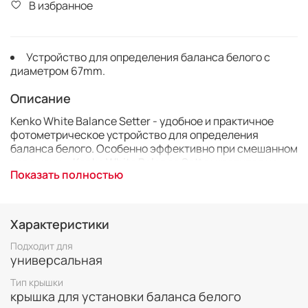
В избранное
Устройство для определения баланса белого с
диаметром 67mm.
Описание
Kenko White Balance Setter - удобное и практичное
фотометрическое устройство для определения
баланса белого. Особенно эффективно при смешанном
освещении. Kenko White Balance Setter крепится на
Показать полностью
резьбу объектива фотокамеры. Комплект поставки
включает ремешок для удобного использования
устройства во время съёмок и мешочек для хранения и
транспортировки.
Характеристики
Подходит для
универсальная
Тип крышки
крышка для установки баланса белого