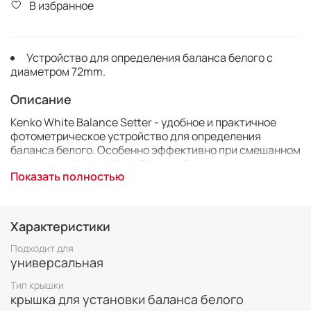
В избранное
Устройство для определения баланса белого с
диаметром 72mm.
Описание
Kenko White Balance Setter - удобное и практичное
фотометрическое устройство для определения
баланса белого. Особенно эффективно при смешанном
освещении. Kenko White Balance Setter крепится на
Показать полностью
резьбу объектива фотокамеры. Комплект поставки
включает ремешок для удобного использования
устройства во время съёмок и мешочек для хранения и
транспортировки.
Характеристики
Подходит для
универсальная
Тип крышки
крышка для установки баланса белого