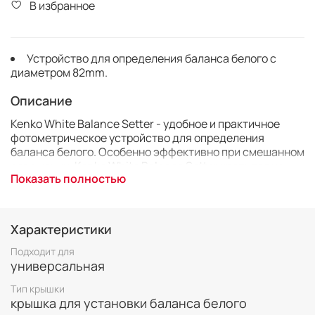
В избранное
Устройство для определения баланса белого с
диаметром 82mm.
Описание
Kenko White Balance Setter - удобное и практичное
фотометрическое устройство для определения
баланса белого. Особенно эффективно при смешанном
освещении. Kenko White Balance Setter крепится на
Показать полностью
резьбу объектива фотокамеры. Комплект поставки
включает ремешок для удобного использования
устройства во время съёмок и мешочек для хранения и
транспортировки.
Характеристики
Подходит для
универсальная
Тип крышки
крышка для установки баланса белого