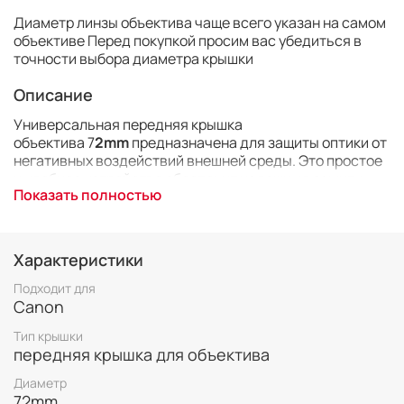
Диаметр линзы объектива чаще всего указан на самом
объективе Перед покупкой просим вас убедиться в
точности выбора диаметра крышки
Описание
Универсальная передняя крышка
объектива 7
2mm
предназначена для защиты оптики от
негативных воздействий внешней среды. Это простое
и удобное устройство обеспечит надежную защиту
Показать полностью
передней линзы от механических повреждений. Кроме
этого, крышка предотвратит загрязнение оптики и
защитит объектив от воздействия влаги и пыли.
Заглушка универсальна, она отлично подойдёт для
Характеристики
любого объектива с резьбой под светофильтр
диаметром 72 мм. Крышка держится в резьбе при
Подходит для
помощи двух защёлок, которые высвобождаются
Canon
одним движением навстречу друг к другу.
Тип крышки
передняя крышка для объектива
Диаметр
72mm