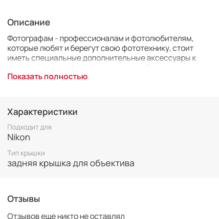
Описание
Фотографам - профессионалам и фотолюбителям,
которые любят и берегут свою фототехнику, стоит
иметь специальные дополнительные аксессуары к
фотокамерам и объективам, которые будут защищать
Показать полностью
уязвимые узлы фотоаппаратуры. Такими аксессуарами
являются разнообразные крышки.
Простые и надёжные, крышки призваны выполнять
Характеристики
защитную функцию, оберегая ценную фототехнику от
пыли, грязи и механических повреждений.
Подходит для
Nikon
В набор крышек JJC LR2 Body Cap & Rear Lens Cap Cover
Тип крышки
входят две крышки: на байонет фотоаппарата и на
задняя крышка для объектива
байонетное крепление объектива.
Крышки совместимы с фотоаппаратами и объективами
Nikon (зеркальные фотоаппараты).
Отзывы
Отзывов еще никто не оставлял