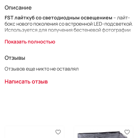
Описание
FST лайткуб со светодиодным освещением
– лайт-
бокс нового поколения со встроенной LED-подсветкой.
Используется для получения бестеневой фотографии
при съемке для каталога или интернет-магазина, а
Показать полностью
также при любой малогабаритной предметной
фотосъемке. Размер фотобокса, см – 60х60х60
Отзывы
Отзывов еще никто не оставлял
Написать отзыв