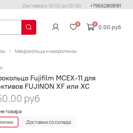
Доставка с 10:00 до 20:00
+79662808181
0
0
0.00 руб
еры
Макрокольца и макролинзы
87
окольцо Fujifilm MCEX-11 для
ективов FUJINON XF или XC
50.00 руб
ие товара
аличии
Доставка со склада