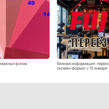
(расс
для к
модел
макро
объек
Несов
серым
увели
фокус
соотв
фокус
умажных фонов
Важная информация: перехо
съемк
онлайн-формат с 10 января