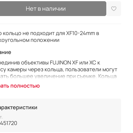
Нет в наличии
 кольцо не подходит для XF10-24mm в
коугольном положении
ание
единив объективы FUJINON XF или XC к
су камеры через кольца, пользователи могут
ать большее увеличение при съемке. Кольца
дованы электронными контактами, которые
зать полностью
печивают обмен информацией между камерой
ективом, благодаря чему сохраняются
ии автоматического замера экспозиции и
арактеристики
атической фокусировки.
ние!!! Не подходит для XF10-24mm в
т.
6451720
коугольном положении.