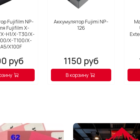
Элект
авто
объек
р Fujifilm NP-
Аккумулятор Fujimi NP-
Ма
серии
я Fujifilm X-
126
смож
/X-H1/X-T30/X-
Exte
польз
00/X-T100/X-
диафр
-A5/X100F
• Диз
0 руб
1150 руб
объек
Элеме
выпол
рзину
В корзину
высоч
полно
объек
• Ма
степе
Ниже
данны
перед
съемк