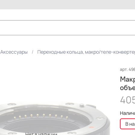
Аксессуары
Переходные кольца, макро/теле-конверт
арт.
49
Макр
объ
40
Налич
В н
Нет в наличии