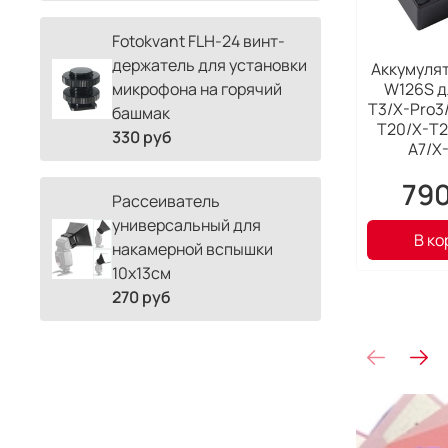
Fotokvant FLH-24 винт-
держатель для установки
Аккумулято
W126S дл
микрофона на горячий
T3/X-Pro3
башмак
T20/X-T2
330 руб
A7/X
790
Рассеиватель
универсальный для
В ко
накамерной вспышки
10х13см
270 руб