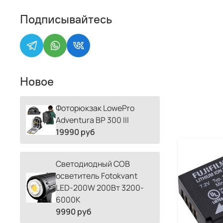
Подписывайтесь
Новое
Фоторюкзак LowePro
Adventura BP 300 III
19990 руб
Светодиодный COB
осветитель Fotokvant
LED-200W 200Вт 3200-
6000К
9990 руб