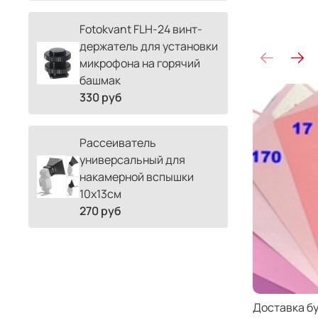
Fotokvant FLH-24 винт-
держатель для установки
микрофона на горячий
башмак
330 руб
Рассеиватель
универсальный для
накамерной вспышки
10х13см
270 руб
Доставка б