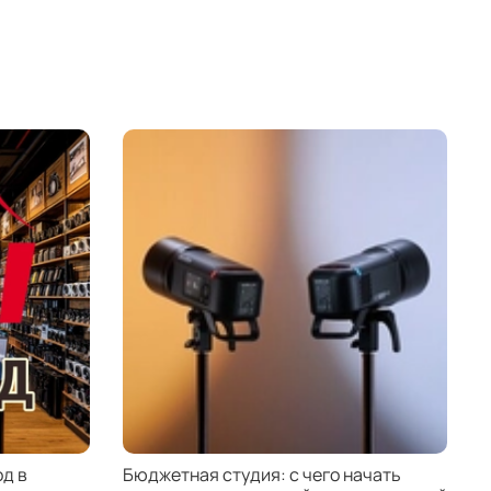
д в
Бюджетная студия: с чего начать
К