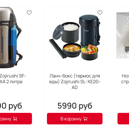
Zojirushi SF-
Ланч-бокс (термос для
Но
XA 2 литра
еды) Zojirushi SL-XE20-
стр
AD
0 руб
5990 руб
рзину
В корзину