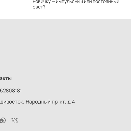
новичку — импульсный или постоянный
с
свет?
н
акты
62808181
адивосток, Народный пр-кт, д 4