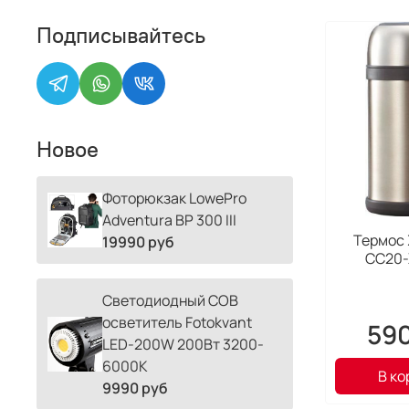
Подписывайтесь
Новое
Фоторюкзак LowePro
Adventura BP 300 III
Термос 
19990 руб
CC20-
Светодиодный COB
осветитель Fotokvant
590
LED-200W 200Вт 3200-
6000К
В ко
9990 руб