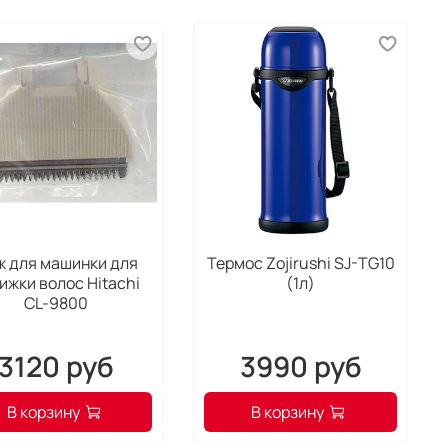
ж для машинки для
Термос Zojirushi SJ-TG10
ижки волос Hitachi
(1л)
CL-9800
3120 руб
3990 руб
В корзину
В корзину