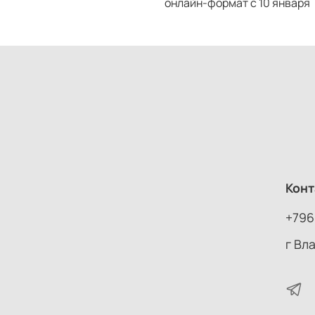
онлайн-формат с 10 января
Конт
+796
г Вл