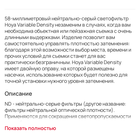
58-миллиметровый нейтрально-серый светофильтр
Hoya Variable Density незаменим в случаях, когда вам
необходима объектная или пейзажная съемка с очень
длинными выдержками. Изделие позволит вам
самостоятельно управлять плотностью затемнения:
благодаря этой возможности выбор места, времени и
прочих условий для съемки станет для вас
практически безграничным. Hoya Variable Density
имеет двойную оправу, на которой размещены
насечки, использование которых будет полезно для
точной установки нужного уровня затемнения.
Описание
ND - нейтрально-серые фильтры (другое название:
фильтры нейтральной оптической плотности).
Применяются для сокращения светопропускаемости
при избыточном освещении, не оказывая влияния на
Показать полностью
цветопередачу. Такие фильтры полезны для съемки с
открытой диафрагмой (для достижения малой глубины