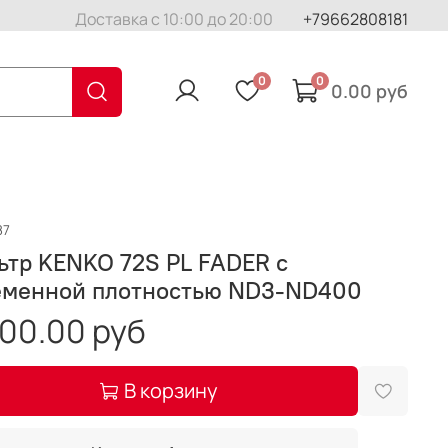
Доставка с 10:00 до 20:00
+79662808181
0
0
0.00 руб
87
ьтр KENKO 72S PL FADER с
еменной плотностью ND3-ND400
00.00 руб
В корзину