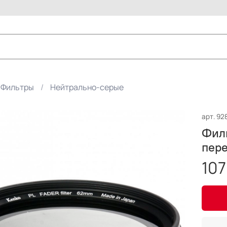
Фильтры
Нейтрально-серые
арт.
92
Фил
пер
107