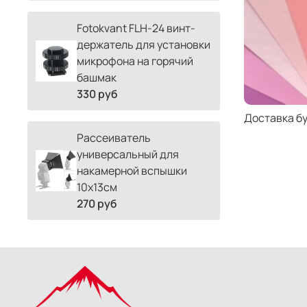
Fotokvant FLH-24 винт-
держатель для установки
микрофона на горячий
башмак
330 руб
Доставка б
Рассеиватель
универсальный для
накамерной вспышки
10х13см
270 руб