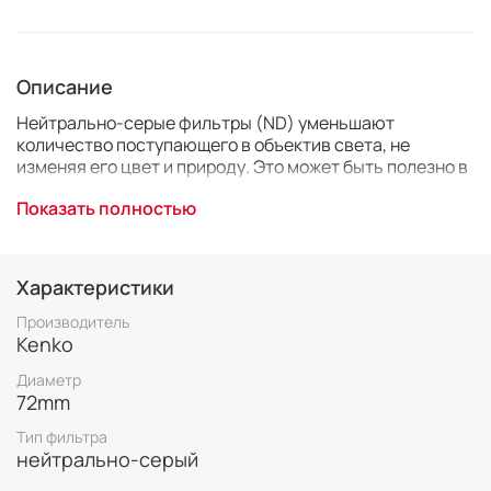
Описание
Нейтрально-серые фильтры (ND) уменьшают
количество поступающего в объектив света, не
изменяя его цвет и природу. Это может быть полезно в
следующих ситуациях:
Показать полностью
Вы хотите сфотографировать портрет на открытой
диафрагме, чтобы сделать глубину резкости
поменьше, но мешает яркий свет, заставляя вас
Характеристики
закрывать диафрагму.
Производитель
Kenko
Диаметр
Вы пытаетесь днём сделать портрет со вспышкой, но в
72mm
вашей камере нет скоростной синхронизации, и
выдержка ограничивается камерой.
Тип фильтра
нейтрально-серый