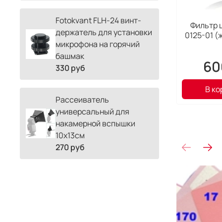
Fotokvant FLH-24 винт-
Фильтр 
держатель для установки
0125-01 
микрофона на горячий
башмак
60
330 руб
В ко
Рассеиватель
универсальный для
накамерной вспышки
10х13см
270 руб