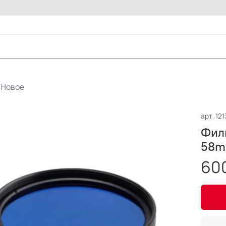
Новое
арт.
121
Филь
58
60