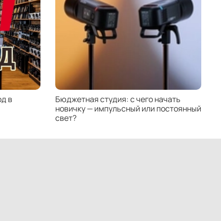
д в
Бюджетная студия: с чего начать
К
новичку — импульсный или постоянный
с
свет?
н