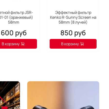
етной фильтр JSR-
Эффектный фильтр
01-01 (оранжевый)
Kenko R-Sunny Screen на
58mm
58mm (8 лучей)
600 руб
850 руб
В корзину
В корзину