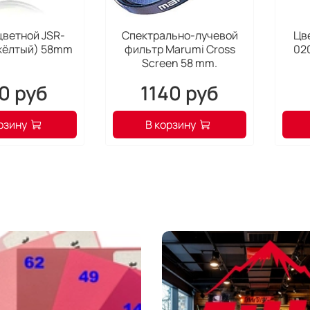
цветной JSR-
Спектрально-лучевой
Цв
(жёлтый) 58mm
фильтр Marumi Cross
02
Screen 58 mm.
0 руб
1140 руб
рзину
В корзину