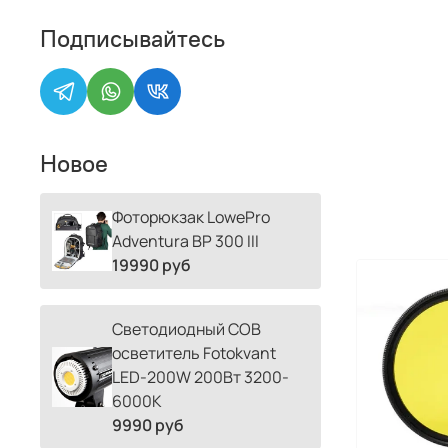
Подписывайтесь
Новое
Фоторюкзак LowePro
Adventura BP 300 III
19990 руб
Светодиодный COB
осветитель Fotokvant
LED-200W 200Вт 3200-
6000К
9990 руб