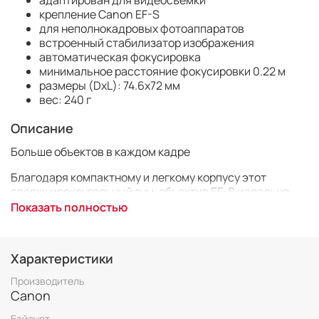
адаптирован для видеосъемки
крепление Canon EF-S
для неполнокадровых фотоаппаратов
встроенный стабилизатор изображения
автоматическая фокусировка
минимальное расстояние фокусировки 0.22 м
размеры (DхL): 74.6x72 мм
вес: 240 г
Описание
Больше объектов в каждом кадре
Благодаря компактному и легкому корпусу этот
сверхширокоугольный зум-объектив EF-S идеально
подходит для путешествий. Он позволяет умещать
Показать полностью
больше объектов в кадре, создавать невероятные
пейзажи и выразительные архитектурные планы.
Характеристики
Производитель
Canon
Байонет