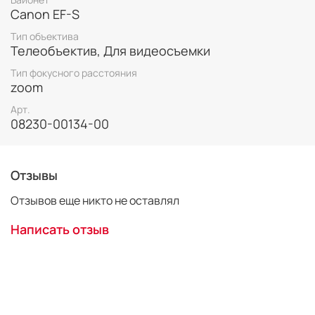
Canon EF-S
Тип объектива
Телеобъектив, Для видеосъемки
Тип фокусного расстояния
zoom
Арт.
08230-00134-00
Отзывы
Отзывов еще никто не оставлял
Преимущества
Написать отзыв
Поместите в кадр больше деталей с помощью
этого сверхширокоугольного зум-объектива
Удобен для переноски благодаря малому весу и
компактному дизайну
Плавная и практически бесшумная фокусировка
при видеосъемке