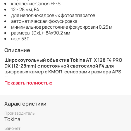
крепление Canon EF-S
12 - 28 мм, F4
для неполнокадровых фотоаппаратов
автоматическая фокусировка
минимальное расстояние фокусировки 0.25 м
размеры (DхL): 84x90.2 мм
вес: 530 г
Описание
Широкоугольный объектив Tokina AT-X 128 F4 PRO
DX (12-28mm) с постоянной светосилой F4 для
цифровых камер с КМОП-сенсорами размера APS-
C.
Показать полностью
Ультразвуковой мотор:
есть
Внутренняя фокусировка:
есть
Характеристики
Диаметр резьбы для светофильтра:
77 мм
Производитель
Tokina AT-X 128 F4 PRO DX (12-28mm) -
Tokina
широкоугольный объектив с диапазоном фокусных
расстояний 12-28 мм, что на APS-C матрице
Байонет