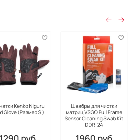
чатки Kenko Niguru
Швабры для чистки
d Glove (Размер S )
матриц VSGO Full Frame
Sensor Cleaning Swab Kit
DDR-24
1290 руб
1960 руб