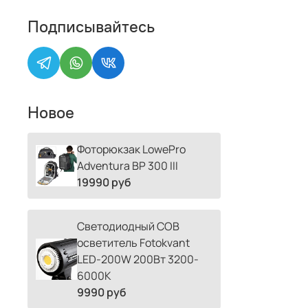
Подписывайтесь
Новое
Фоторюкзак LowePro
Adventura BP 300 III
19990 руб
Светодиодный COB
осветитель Fotokvant
LED-200W 200Вт 3200-
6000К
9990 руб