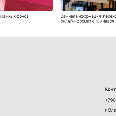
умажных фонов
Важная информация: перехо
онлайн-формат с 10 января
Конт
+796
г Вл