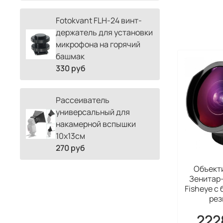
Fotokvant FLH-24 винт-
держатель для установки
микрофона на горячий
башмак
330 руб
Рассеиватель
универсальный для
накамерной вспышки
10х13см
270 руб
Объект
Зенитар-
Fisheye c
рез
222