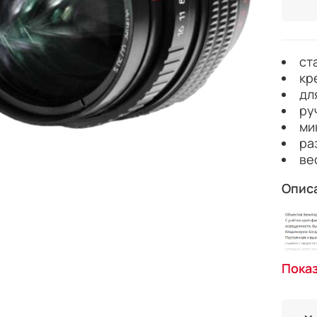
ст
кр
дл
ру
ми
ра
ве
Опис
Пока