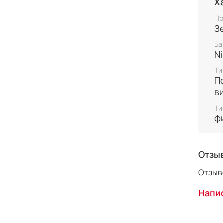
Х
Пр
З
Ба
Ni
Ти
П
в
Ти
ф
Отзы
Отзыво
Напис