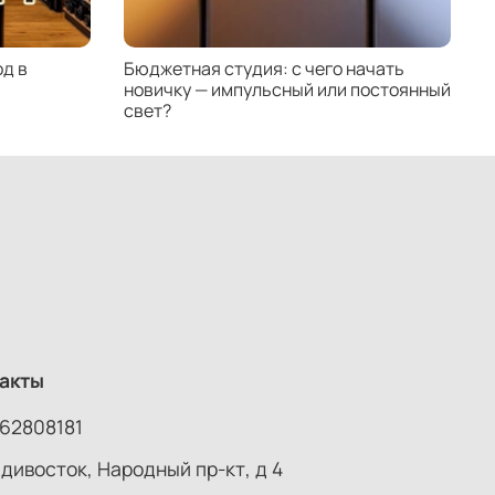
д в
Бюджетная студия: с чего начать
К
новичку — импульсный или постоянный
с
свет?
н
акты
62808181
адивосток, Народный пр-кт, д 4