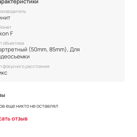
арактеристики
оизводитель
енит
йонет
kon F
п объектива
ортретный (50mm, 85mm), Для
идеосъемки
п фокусного расстояния
икс
вы
в еще никто не оставлял
ать отзыв