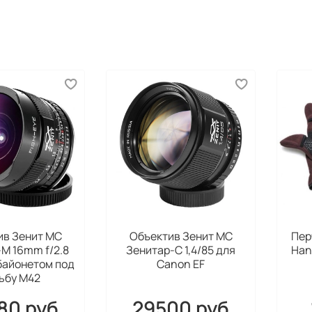
ив Зенит МС
Объектив Зенит МС
Пер
М 16mm f/2.8
Зенитар-C 1,4/85 для
Han
 байонетом под
Canon EF
ьбу M42
80 руб
29500 руб