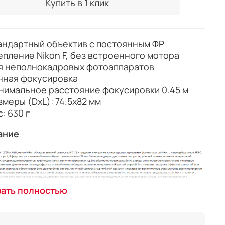
Купить в 1 клик
андартный объектив с постоянным ФР
епление Nikon F, без встроенного мотора
я неполнокадровых фотоаппаратов
чная фокусировка
нимальное расстояние фокусировки 0.45 м
змеры (DхL): 74.5x82 мм
с: 630 г
ание
зать полностью