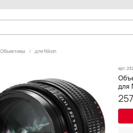
Объективы
для Nikon
арт.
23
Объе
для 
257