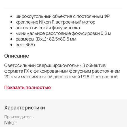
широкоугольный объектив с постоянным ФР
крепление Nikon F, встроенный мотор
автоматическая фокусировка
минимальное расстояние фокусировки 0.2 м
размеры (DхL): 82.5x80.5 мм
вес: 355 г
Описание
Светосильный сверхширокоугольный объектив
формата FX с фиксированным фокусным расстоянием
20 мм и максимальной диафрагмой f/1,8. Прекрасный
выбор для фотографов, которым для создания
Показать полностью
творческих снимков требуется намного увеличить
перспективу.
Благодаря высокопроизводительной оптике и
Характеристики
компактной легкой конструкции этот универсальный
объектив хорошо подходит для съемки интерьеров,
Производитель
уличных репортажей, широких пейзажей, подводных
Nikon