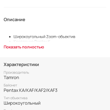
Описание
Широкоугольный Zoom-объектив
Крепление Pentax K
Для неполнокадровых фотоаппаратов
Показать полностью
Автоматическая фокусировка
Минимальное расстояние фокусировки 0.24 м
Размеры (DхL): 83.2x86.5 мм
Характеристики
Вес: 370 г
Производитель
Tamron
Байонет
Pentax KA/KAF/KAF2/KAF3
Тип объектива
Широкоугольный