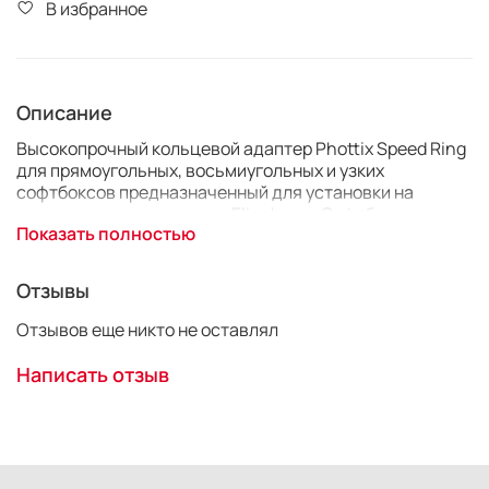
В избранное
Описание
Высокопрочный кольцевой адаптер Phottix Speed Ring
для прямоугольных, восьмиугольных и узких
софтбоксов предназначенный для установки на
осветитель с креплением Elinchrom. Софтбокс
Показать полностью
продаётся отдельно.
Отзывы
Отзывов еще никто не оставлял
Написать отзыв