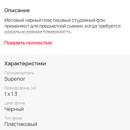
Описание
Матовый черный пластиковый студийный фон
применяют для предметной съемки, когда требуется
идеально ровная поверхность.
Пластиковый фон Superior имеет очень гладкую и
Показать полностью
приятную фактуру, за счет этого идеально подходит
для фотографии макро.
Характеристики
Размеро 1,0х1,3 м
Цвет черный
Производитель
Superior
Размер фона (м)
1 х 1.3
Цвет фона
Черный
Тип фона
Пластиковый