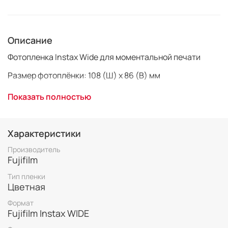
Описание
Фотопленка Instax Wide для моментальной печати
Размер фотоплёнки: 108 (Ш) x 86 (В) мм
Размер снимка: 99 (Ш) x 62 (В) мм
Показать полностью
Количество снимков: 10 снимков в 1 картридже
Характеристики
Производитель
Fujifilm
Тип пленки
Цветная
Формат
Fujifilm Instax WIDE