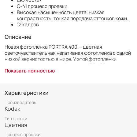
ISO 400/27°
C-41 процесс проявки
Высокая насыщенность цвета, низкая
контрастность, тонкая передача оттенков кожи.
12 кадров
Описание
Новая фотопленка PORTRA 400 — цветная
светочувствительная негативная фотопленка с самой
низкой зернистостью в мире. У этой фотопленки
настоящая светочувствительность ISO 400, поэтому
Показать полностью
она обеспечивает превосходное воспроизведение
оттенков кожи и исключительную насыщенность
цветов при самом разнообразном освещении.
Фотопленка PORTRA 400 идеально подходит для
Характеристики
портретов и съемки на показах мод, а также для
съемки на природе, в поездках и на открытом воздухе,
Производитель
когда необходима высокая светочувствительность
Kodak
или невозможно регулировать освещение.
Тип пленки
Цветная
Процесс проявки