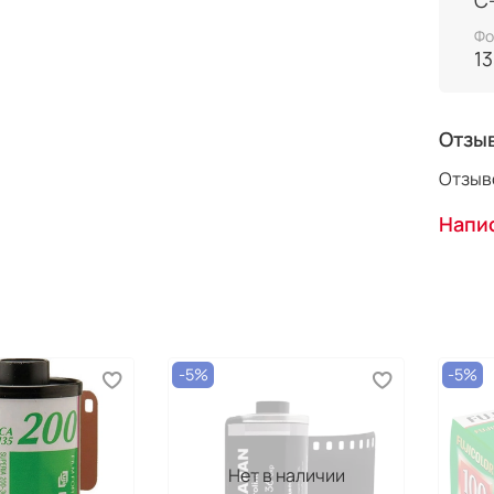
ISO: 
С
Фо
Кадро
1
Отзы
Отзыво
Напис
-5%
-5%
Нет в наличии