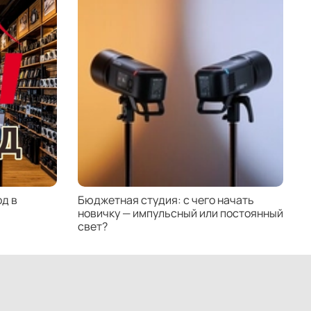
д в
Бюджетная студия: с чего начать
К
новичку — импульсный или постоянный
с
свет?
н