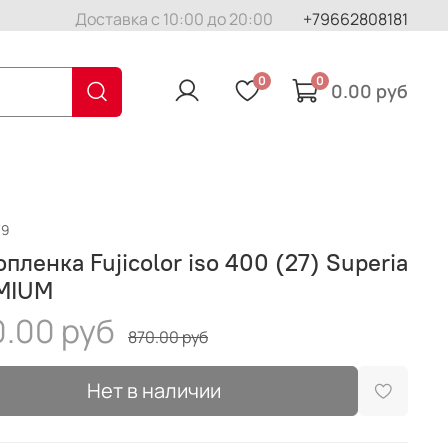
Доставка с 10:00 до 20:00
+79662808181
0
0
0.00 руб
79
пленка Fujicolor iso 400 (27) Superia
MIUM
.00 руб
870.00 руб
Нет в наличии