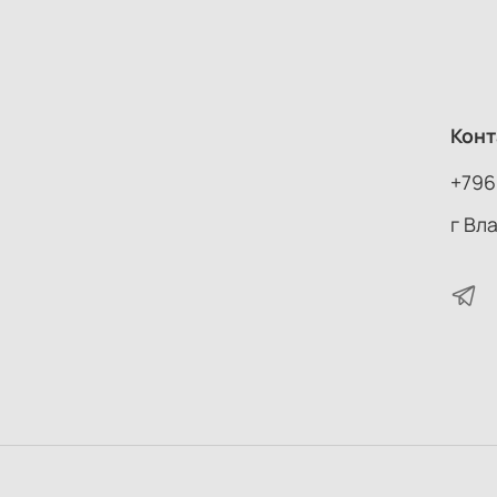
Конт
+796
г Вл