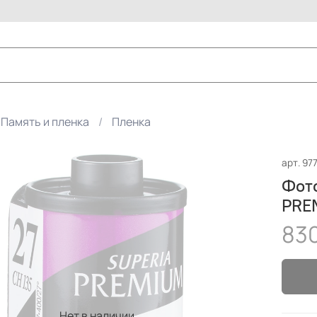
Память и пленка
Пленка
арт.
97
Фото
PRE
830
Нет в наличии