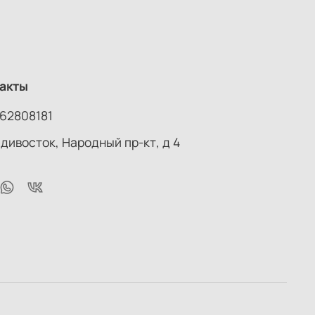
акты
62808181
адивосток, Народный пр-кт, д 4