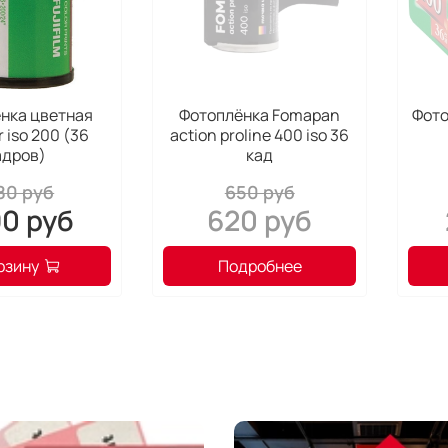
нка цветная
Фотоплёнка Fomapan
Фото
r iso 200 (36
action proline 400 iso 36
адров)
кад
80 руб
650 руб
90 руб
620 руб
рзину
Подробнее