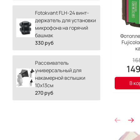
Fotokvant FLH-24 винт-
держатель для установки
микрофона на горячий
башмак
Фотопле
Fujicolo
330 руб
к
16
Рассеиватель
14
универсальный для
накамерной вспышки
В ко
10х13см
270 руб