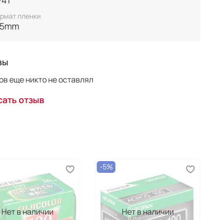
400
-41
рмат пленки
в: 27
35mm
вы
в еще никто не оставлял
ать отзыв
-5%
Нет в наличии
Нет в наличии