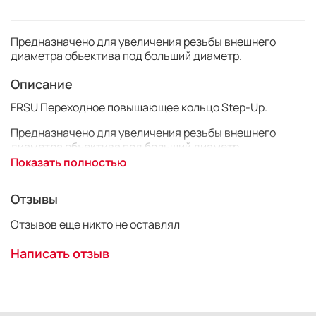
Предназначено для увеличения резьбы внешнего
диаметра объектива под больший диаметр.
Описание
FRSU
Переходное повышающее кольцо Step-Up.
Предназначено для увеличения резьбы внешнего
диаметра объектива под больший диаметр.
Показать полностью
Материал: метал .
Размер: 52mm - 55mm
Доступные размер:
Отзывы
46-49mm
Отзывов еще никто не оставлял
46-52mm
49-52mm
Написать отзыв
52-55mm
52-58mm
55-58mm
58-62mm