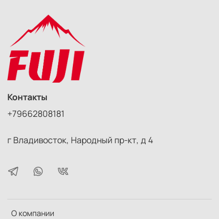
58-67mm
62-67mm
62-72mm
62-77mm
67-72mm
67-77mm
72-77mm
77-82mm
Контакты
+79662808181
г Владивосток, Народный пр-кт, д 4
О компании