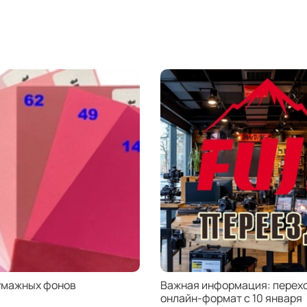
резьб
Вы мо
устан
станд
фильт
макро
быть 
умажных фонов
Важная информация: перехо
онлайн-формат с 10 января