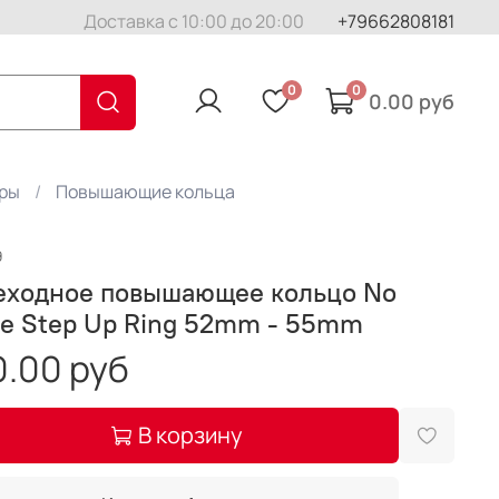
Доставка с 10:00 до 20:00
+79662808181
0
0
0.00 руб
еры
Повышающие кольца
9
еходное повышающее кольцо No
e Step Up Ring 52mm - 55mm
.00 руб
В корзину