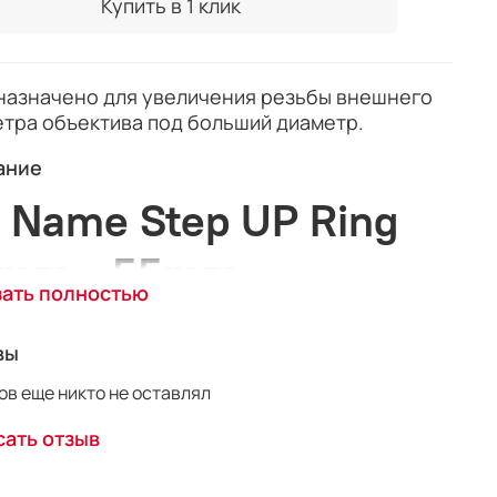
Купить в 1 клик
азначено для увеличения резьбы внешнего
тра объектива под больший диаметр.
ание
 Name Step UP Ring
mm - 55mm
зать полностью
одное повышающее кольцо 52-55 мм для
вы
овки светофильтров 55
мм на объектив с
ой 52 мм
в еще никто не оставлял
ное металлическое повышающее кольцо
ать отзыв
ляет установить светофильтры и другое
дование с резьбой 55 мм на объектив с