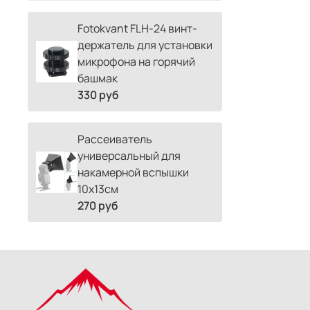
Fotokvant FLH-24 винт-
держатель для установки
микрофона на горячий
башмак
330 руб
Рассеиватель
универсальный для
накамерной вспышки
10х13см
270 руб