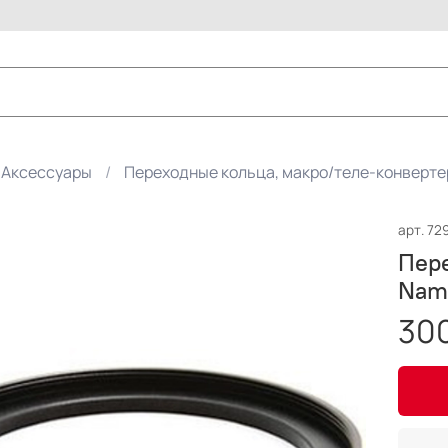
Аксессуары
Переходные кольца, макро/теле-конверт
арт.
72
Пер
Nam
300