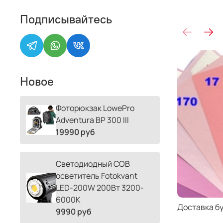
Подписывайтесь
Новое
Фоторюкзак LowePro
Adventura BP 300 III
19990 руб
Светодиодный COB
осветитель Fotokvant
LED-200W 200Вт 3200-
6000К
Доставка б
9990 руб