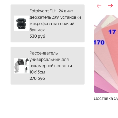
Fotokvant FLH-24 винт-
держатель для установки
микрофона на горячий
башмак
330 руб
Рассеиватель
универсальный для
накамерной вспышки
10х13см
270 руб
Доставка б