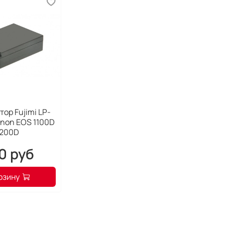
н
з
з
д
Осо
1. Ми
2. Уд
ор Fujimi LP-
пейза
anon EOS 1100D
необх
1200D
3. Ле
0 руб
выде
4. Ми
рзину
необ
5. Эл