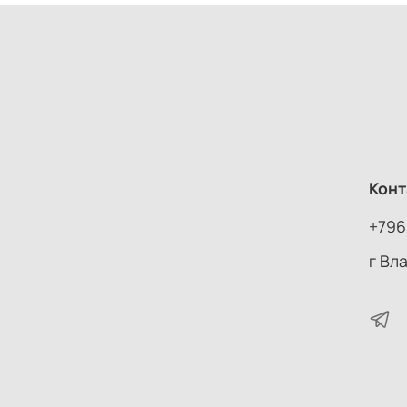
Конт
+796
г Вл