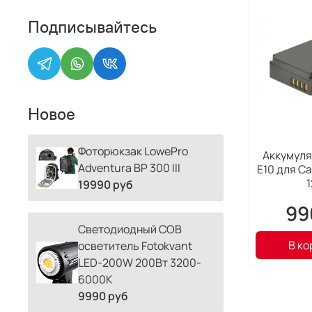
Подписывайтесь
Новое
Фоторюкзак LowePro
Аккумулят
Adventura BP 300 III
E10 для C
19990 руб
99
Светодиодный COB
В ко
осветитель Fotokvant
LED-200W 200Вт 3200-
6000К
9990 руб