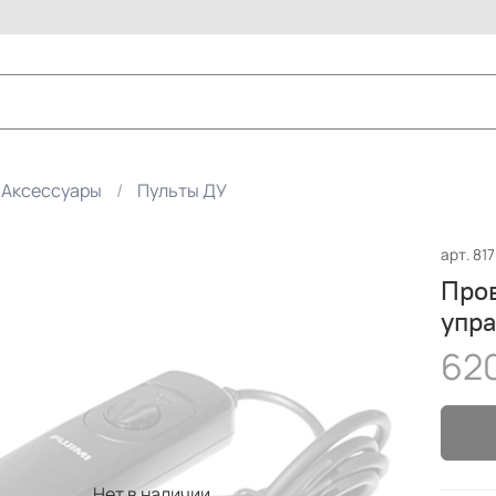
Аксессуары
Пульты ДУ
арт.
817
Пров
упра
620
Нет в наличии