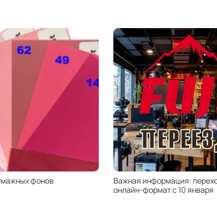
6. Дл
7. Ра
8. Вес
FUJIM
SR-
C
1
- 
D/DS/
L,
Has
50 ,
S
умажных фонов
Важная информация: перехо
онлайн-формат с 10 января