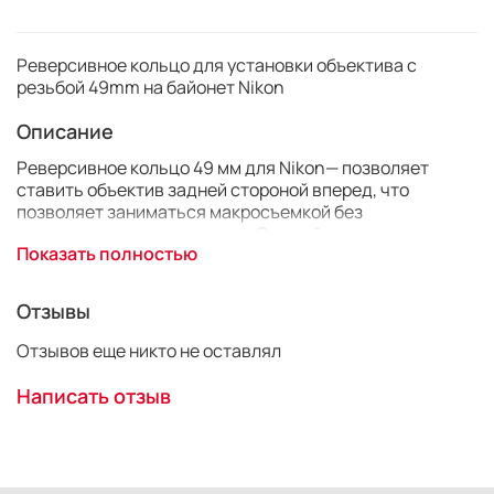
Реверсивное кольцо для установки объектива с
резьбой 49mm на байонет Nikon
Описание
Реверсивное кольцо 49 мм для Nikon— позволяет
ставить объектив задней стороной вперед, что
позволяет заниматься макросъемкой без
использования макроколец. С одной стороны кольца
Показать полностью
имеется резьба 49 мм, которой оно накручивается на
объектив, а с другой — байонет Nikon, который
позволяет устанавливать переходник на камеры Nikon.
Отзывы
Внимание!
Контакты объектива больше не
взаимодействуют с камерой,
Отзывов еще никто не оставлял
поэтому настройка диафрагмы может быть
осуществлена только на объективах
Написать отзыв