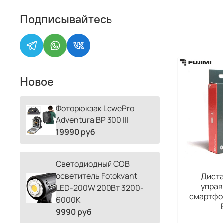
Подписывайтесь
Новое
Фоторюкзак LowePro
Adventura BP 300 III
19990 руб
Светодиодный COB
осветитель Fotokvant
Дист
управ
LED-200W 200Вт 3200-
смартфон
6000К
9990 руб