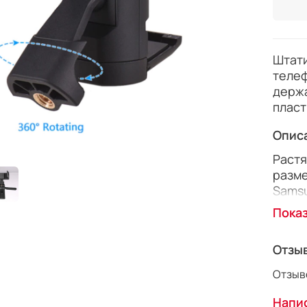
Штати
телеф
держа
пласт
Опис
Растя
разме
Samsu
Пока
Держ
опору
состо
Отзы
Отзыво
Изгот
- чер
Напис