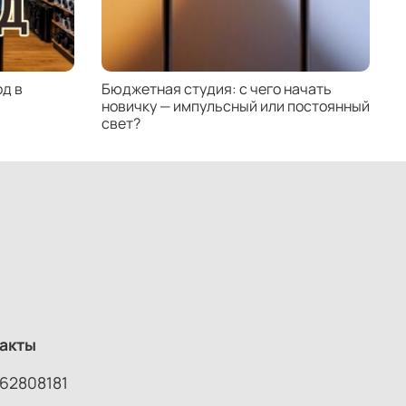
д в
Бюджетная студия: с чего начать
К
новичку — импульсный или постоянный
с
свет?
н
акты
62808181