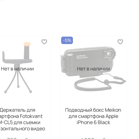
-5%
Нет в наличии
Нет в наличии
Держатель для
Подводный бокс Meikon
артфона Fotokvant
для смартфона Apple
M-CL5 для съемки
iPhone 6 Black
изонтального видео