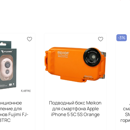
-3%
анционное
Подводный бокс Meikon
ление для
для смартфона Apple
см
ов Fujimi FJ-
iPhone 5 5C 5S Orange
S
BTRC
гор