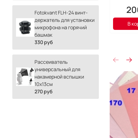
20
Fotokvant FLH-24 винт-
держатель для установки
В ко
микрофона на горячий
башмак
330 руб
Рассеиватель
универсальный для
накамерной вспышки
10х13см
270 руб