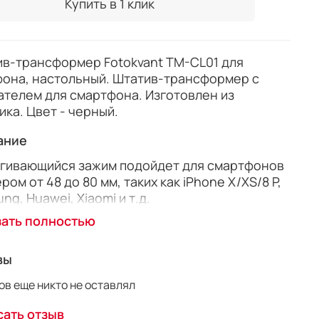
Купить в 1 клик
в-трансформер Fotokvant TM-CL01 для
она, настольный. Штатив-трансформер с
телем для смартфона. Изготовлен из
ика. Цвет - черный.
ание
гивающийся зажим подойдет для смартфонов
ром от 48 до 80 мм, таких как iPhone X/XS/8 P,
ng, Huawei, Xiaomi и т.д.
зать полностью
атель имеет вращающуюся на 360 градусов
 и стандартное крепление 1/4". В сложеном
янии длина составляет всего 6,8 см.
вы
в еще никто не оставлял
овлен из высококачественного пластика. Цвет
ный.
ать отзыв