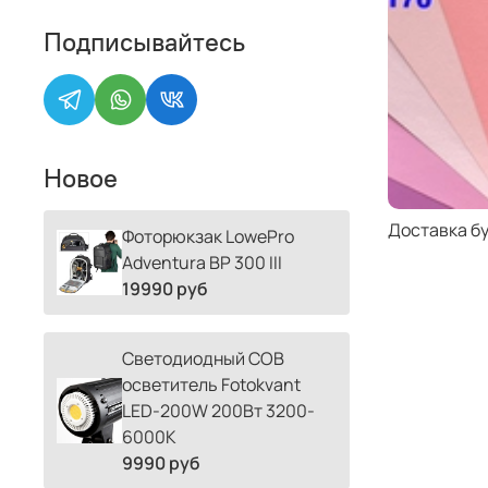
Подписывайтесь
Новое
Доставка б
Фоторюкзак LowePro
Adventura BP 300 III
19990 руб
Светодиодный COB
осветитель Fotokvant
LED-200W 200Вт 3200-
6000К
9990 руб