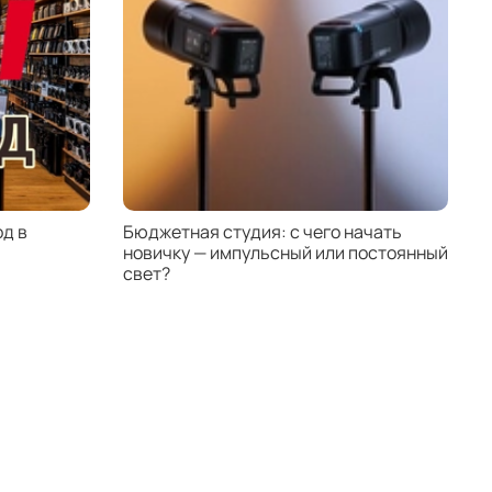
д в
Бюджетная студия: с чего начать
К
новичку — импульсный или постоянный
с
свет?
н