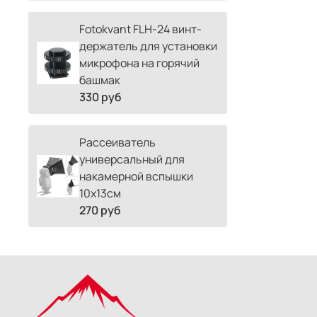
Fotokvant FLH-24 винт-
держатель для установки
микрофона на горячий
башмак
330 руб
Рассеиватель
универсальный для
накамерной вспышки
10х13см
270 руб