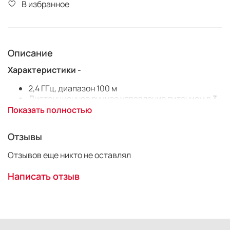
В избранное
Описание
Характеристики -
2,4 ГГц, диапазон 100 м
Дистанционное ручное управление питанием в 3
группах из меню камеры
Показать полностью
Соотношения ETTL и FEC устанавливаются из
меню камеры (ALL / A: B / A: BC)
Отзывы
Pass Through Hotshoe позволяет использовать
вспышку на камере в ETTL или в ручном режиме.
Отзывов еще никто не оставлял
HSS (FP высокоскоростная синхронизация) до
1/8000 (с совместимыми вспышками)
Написать отзыв
FEL (блокировка экспозиции вспышки)
FEC Компенсация экспозиции вспышки в TTL
Брекетинг экспозиции вспышки FEB
Синхронизация по второй шторке
Удаленная настройка вспышки с камеры