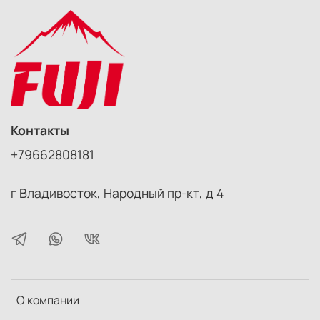
Кнопка Test Fire на TX - должна позволять
использование экспонометра в дистанционном
руководстве
Порт синхронизации для студийного освещения
Поддерживает однократное срабатывание
вспышки
Обычные батарейки АА
Поставляется с обоими шнурами спуска затвора
Canon.
Контакты
+79662808181
г Владивосток, Народный пр-кт, д 4
О компании