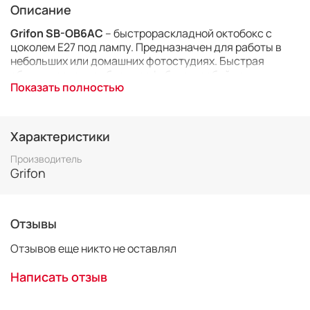
Описание
Grifon SB-OB6AC
– быстрораскладной октобокс с
цоколем Е27 под лампу. Предназначен для работы в
небольших или домашних фотостудиях. Быстрая
сборка позволяет брать софтбокс с собой на
Показать полностью
выездную съемки и с успехом использовать в
репортаже, на торжественных мероприятиях.
Изготовлен из жаропрочной ткани, устойчивой к
различным внешним воздействиям.
Характеристики
Производитель
Grifon
Отзывы
Отзывов еще никто не оставлял
Написать отзыв