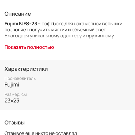
Описание
Fujimi FJFS-23
– с
офтбокс для накамерной вспышки,
позволяет получить мягкий и объемный свет.
Благодаря уникальному адаптеру и пружинному
каркасу софтбокса сборка занимает минимум
Показать полностью
времени. Для нее не нужны винты, стержни, защелки и
прочие крепежи подобного типа.
Удобное крепление на
резинке-липучке позволяет использовать софтбокс с
любыми внешними вспышками.
Характеристики
Комплектуется удобным чехлом для транспортировки.
Производитель
Fujimi
Размер: 23х23 см
Размер, см
23х23
Отзывы
Отзывов еще никто не оставлял