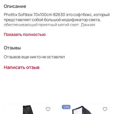
Описание
Phottix Softbox 70x100cm 82630 это софтбокс, который
представляет собой большой модификатор света,
обеспечивающий приятный мягий свет. Данная
модель идеально подходит для портретов.
Показать полностью
Профессиональный софтбокс произведён из
высококачественного отражающего и рассеивающего
материала. Внутрення часть сфотбокса выполнена из
Отзывы
качественной отражающей серебряной ткани. Внутри
имеется белая мембрана для обеспечения более
Отзывов еще никто не оставлял
мягкого света. Байонетное крепление Bowens.
Написать отзыв
Характеристики
Тип: софтбокс
Размеры: 70х100 см
-27%