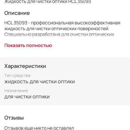
Жидкость для чистки оптики HCL 35093
Описание
HCL 35093 - профессиональная высокоэффективная
жидкость для чистки оптических поверхностей.
Специально разработана для очистки оптических
поверхностей, таких как объективы и светофильтры.
Показать полностью
HCL 35093 эффективно удаляет стойкие пятна,
вызванные отпечатками пальцев, жировыми и иными
типами загрязнений.
Характеристики
Средство не вызывает коррозии, не токсично, не
содержит спирт и обладает стабильной формулой.
Тип средства
жидкость для чистки оптики
В комплект поставки входит флакон с жидкостью
Назначение
объём 60 мл.
для чистки оптики
Отзывы
Отзывов еще никто не оставлял