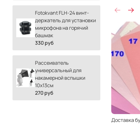
Fotokvant FLH-24 винт-
держатель для установки
микрофона на горячий
башмак
330 руб
Рассеиватель
универсальный для
накамерной вспышки
10х13см
270 руб
Доставка б