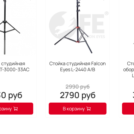
 студийная
Стойка студийная Falcon
Ст
LT-3000-33AC
Eyes L-2440 A/B
обор
2990 руб
30 руб
2790 руб
рзину
В корзину