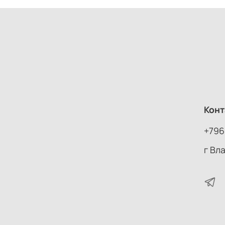
Конт
+796
г Вл