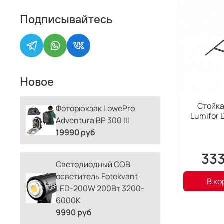
Подписывайтесь
Новое
Стойка
Фоторюкзак LowePro
Lumifor 
Adventura BP 300 III
19990 руб
33
Светодиодный COB
осветитель Fotokvant
В ко
LED-200W 200Вт 3200-
6000К
9990 руб