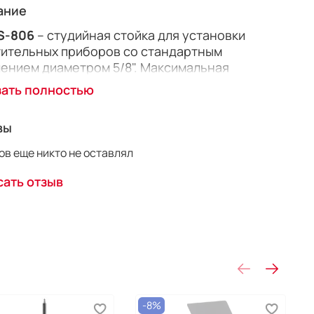
ание
S-806
–
студийная стойка для установки
ительных приборов со стандартным
ением диаметром 5/8". Максимальная
зка 6 кг, максимальная высота 256 см,
зать полностью
альная высота 109 см. Вес стойки 2,015 кг. Для
тва хранения и переноски комплектуется
вы
м.
в еще никто не оставлял
ать отзыв
-8%