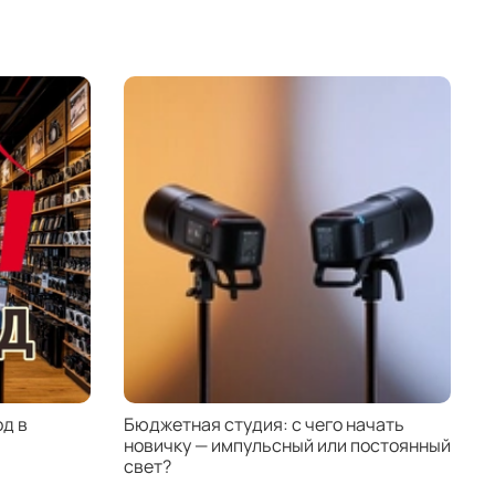
д в
Бюджетная студия: с чего начать
К
новичку — импульсный или постоянный
с
свет?
н