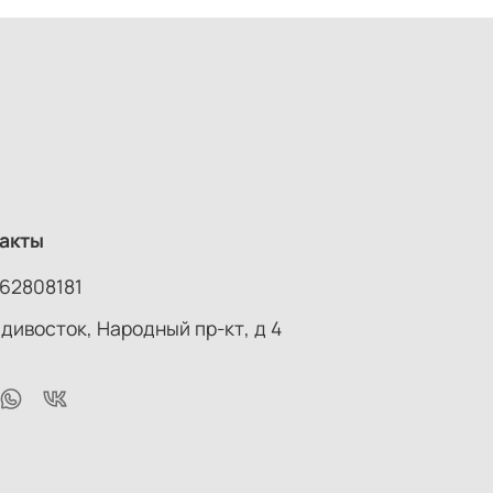
акты
62808181
адивосток, Народный пр-кт, д 4