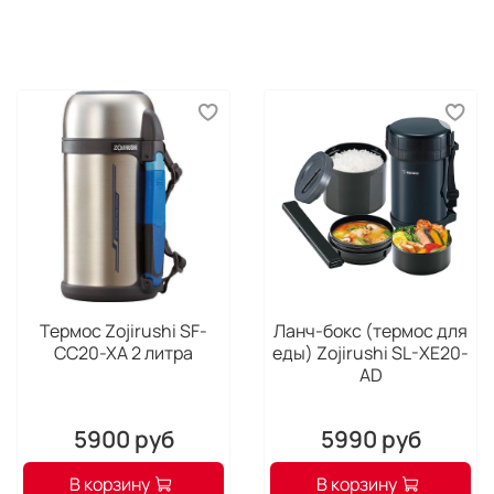
внутренние перегородки обеспечивают
дополнительную защиту. Рюкзак имеет
влагоотталкивающий материал, обеспечивая
дополнительную защиту.
Тип: Рюкзак для камеры и ноутбука
Матрица: 12"-14"
Материал: Специальный нейлон ''Jacquard''
Защита: Влагозащита
Отделение для камеры с боковым доступом
Внутренние съемные перегородки
Вес нетто, кг: 1
Основное отделение, см: 28 x 36 x .3.2
Размеры, см: 29.2 x 44.5 x 17.1
Термос Zojirushi SF-
Ланч-бокс (термос для
CC20-XA 2 литра
еды) Zojirushi SL-XE20-
AD
5900 руб
5990 руб
В корзину
В корзину