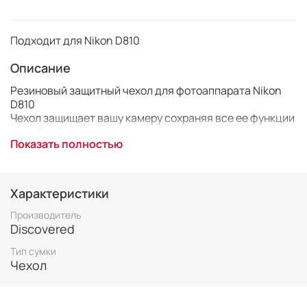
Подходит для Nikon D810
Описание
Резиновый защитный чехол для фотоаппарата Nikon
D810
Чехол защищает вашу камеру сохраняя все ее функции
и удобный доступ ко всем кнопкам и отсекам.
Показать полностью
Благодаря высокому качеству материала, из которого
изготовлен чехол, ваша камера сохранит свой внешний
вид на долгое время.
Характеристики
Производитель
Отлично сидит на камере, надежная защита
Discovered
Сохраняется весь функционал камеры
Подходит для всех объективов
Тип сумки
Материал высокого качества
Чехол
Защита от ударов и царапин
Защита от брызг
Защищает экран