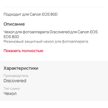
Подходит для Canon EOS 80D
Описание
Чехол для фотоаппарата Discovered для Canon EOS
EOS 80D
Резиновый защитный чехол для фотоаппарата
CanonEOS EOS 80D.
Показать полностью
Чехол защищает вашу камеру сохраняя все ее функции
и удобный доступ ко всем кнопкам и отсекам.
Благодаря высокому качеству материала, из которого
изготовлен чехол, ваша камера сохранит свой внешний
Характеристики
вид на долгое время.
Отлично сидит на камере, надежная защита
Производитель
Сохраняется весь функционал камеры
Discovered
Подходит для всех объективов
Тип сумки
Материал высокого качества
Чехол
Защита от ударов и царапин
Защита от брызг
Защищает экран