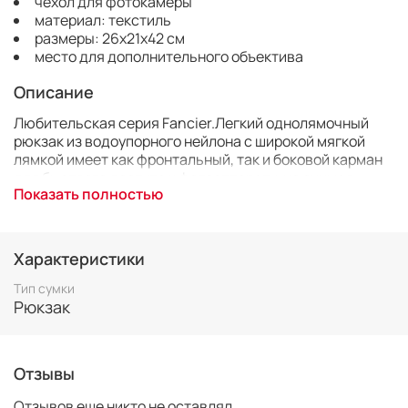
чехол для фотокамеры
материал: текстиль
размеры: 26х21х42 см
место для дополнительного объектива
Описание
Любительская серия Fancier.Легкий однолямочный
рюкзак из водоупорного нейлона с широкой мягкой
лямкой имеет как фронтальный, так и боковой карман
для быстрого доступа к фотоаппарату, не снимая
Показать полностью
рюкзак. Вместимость -1 DSLR камера с объективом и
дополнительно 2-3 объектива и вспышка с
аксессуарами. В верхней части небольшой отсек с
потайным входом (со стороны тела) для вещей,
Характеристики
документов.
Тип сумки
Рюкзак
Характеристики
Тип:
рюкзак для фотокамеры
Отзывы
Материал:
нейлон
Вместимость:
1 DSLR камера с объективом и
Отзывов еще никто не оставлял