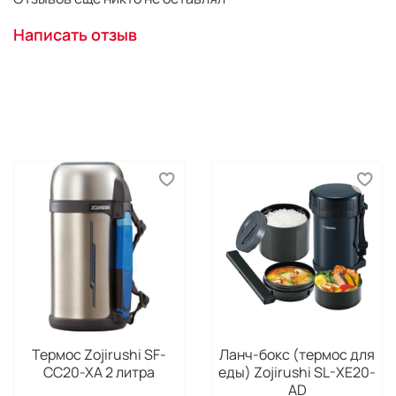
дополнительно 2-3 объектива и вспышка с
аксессуарами
Написать отзыв
Варианты переноски:
ручка для переноски,
плечевой ремень
Внутренние габариты:
22х15х25 см
Внешние габариты:
26х21х42 см
Вес:
595 г
Термос Zojirushi SF-
Ланч-бокс (термос для
CC20-XA 2 литра
еды) Zojirushi SL-XE20-
AD