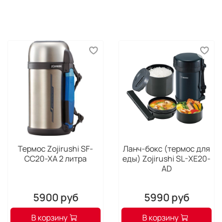
Максимальное удобство. Спинка анатомической
формы создана с применением «дышащей» ткани,
пропускающей воздух. Благодаря этому длительное
ношение рюкзака не станет причиной возникновения
сильного дискомфорта. Кроме того, в дальних
поездках пользователь может закрепить аксессуар на
ручке дорожного чемодана с помощью специального
ремешка.
Термос Zojirushi SF-
Ланч-бокс (термос для
CC20-XA 2 литра
еды) Zojirushi SL-XE20-
AD
5900 руб
5990 руб
В корзину
В корзину