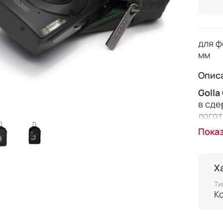
для ф
мм
Опис
Golla
в сде
логот
кто ж
Пока
телеф
данна
подой
Х
разме
Кроме
Ти
К
что в
караб
пр. Т