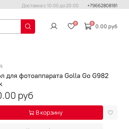
Доставка с 10:00 до 20:00
+79662808181
0
0
0.00 руб
25
л для фотоаппарата Golla Go G982
k
.00 руб
В корзину