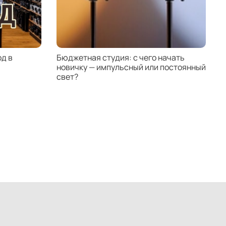
д в
Бюджетная студия: с чего начать
К
новичку — импульсный или постоянный
с
свет?
н