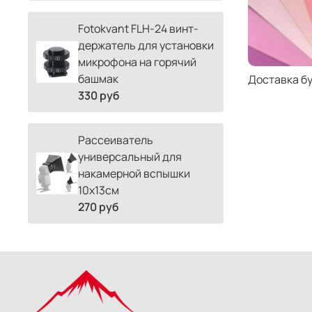
Fotokvant FLH-24 винт-
держатель для установки
микрофона на горячий
башмак
Доставка б
330 руб
Рассеиватель
универсальный для
накамерной вспышки
10х13см
270 руб