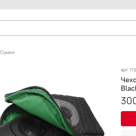
Сумки
арт.
77
Чехо
Blac
300