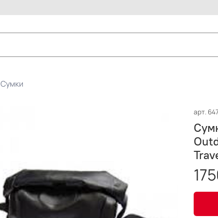
Сумки
арт.
64
Сумк
Out
Trav
175