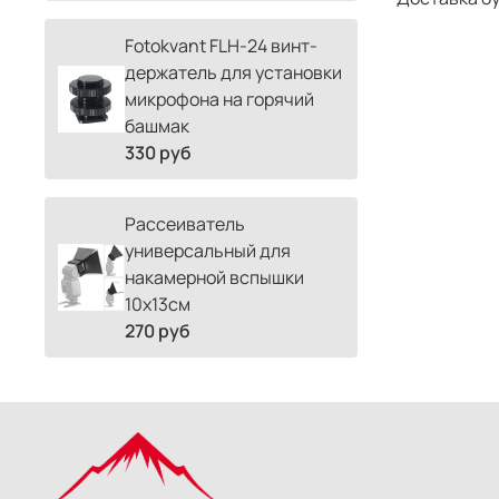
Fotokvant FLH-24 винт-
держатель для установки
микрофона на горячий
башмак
330 руб
Рассеиватель
универсальный для
накамерной вспышки
10х13см
270 руб