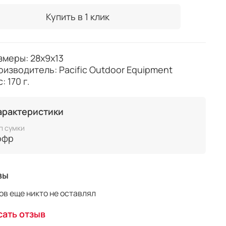
Купить в 1 клик
змеры: 28x9x13
оизводитель: Pacific Outdoor Equipment
: 170 г.
арактеристики
п сумки
офр
вы
в еще никто не оставлял
ать отзыв