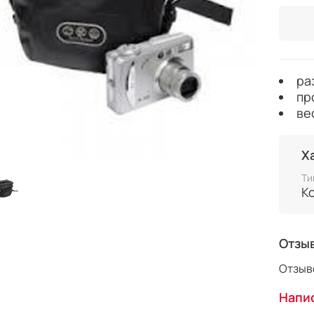
ра
пр
вес
Х
Ти
К
Отзы
Отзыво
Напис