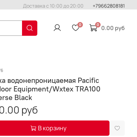
Доставка с 10:00 до 20:00
+79662808181
0
0
0.00 руб
76
а водонепроницаемая Pacific
door Equipment/Wxtex TRA100
erse Black
0.00 руб
В корзину