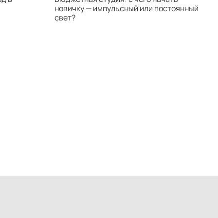
новичку — импульсный или постоянный
с
свет?
н