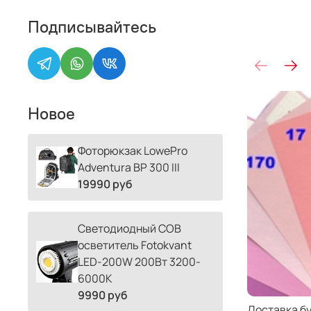
Подписывайтесь
Новое
Фоторюкзак LowePro
Adventura BP 300 III
19990 руб
Светодиодный COB
осветитель Fotokvant
LED-200W 200Вт 3200-
6000К
9990 руб
Доставка б