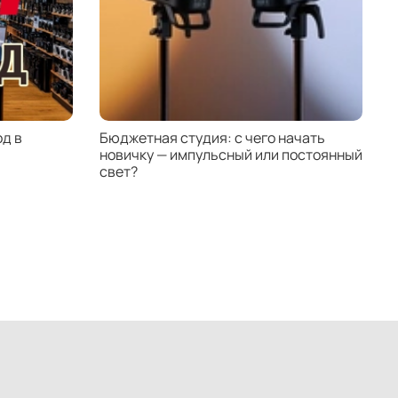
F 70-200mm f/2.8L USM
F 70-200mm f/4L USM Обновленный
F 135mm f/2L USM Обновленный
F 70-200mm f/2.8L USM Обновленный
F 70-200mm f/2.8L IS USM Обновленный
F 300mm f/4L IS USM Обновленный
F 600mm f/4L IS II USM
д в
Бюджетная студия: с чего начать
К
F 500mm f/4L IS II USM
новичку — импульсный или постоянный
с
F 600mm f/4L IS USM
свет?
н
F 400mm f/5.6L USM
F 400mm f/4 DO IS USM Обновленный
F 100-400mm f/4.5-5.6L IS USM Обновленный
F 70-200mm f/4L IS USM
F 70-200mm f/4L USM
F 300mm f/4L IS USM
F 600mm f/4L IS II USM Обновленный
F 500mm f/4L IS II USM Обновленный
F 200mm f/2L IS USM
F 200mm f/2.8L II USM
F 800mm f/5.6L IS USM