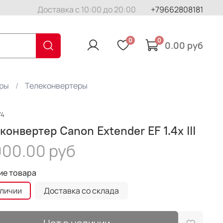
Доставка с 10:00 до 20:00
+79662808181
0
0
0.00 руб
еры
Телеконвертеры
74
конвертер Canon Extender EF 1.4x III
000.00 руб
ие товара
аличии
Доставка со склада