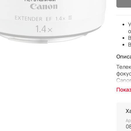
У
о
В
Опис
Теле
фокус
Canon
ступе
Пока
f/2.8
f/4L,
фиксф
Х
расст
инфор
Ар
0