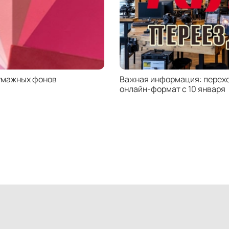
E
E
E
E
E
E
E
умажных фонов
Важная информация: перехо
E
онлайн-формат с 10 января
E
E
E
E
E
E
E
E
E
E
E
E