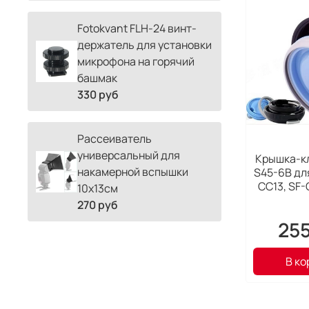
Fotokvant FLH-24 винт-
держатель для установки
микрофона на горячий
башмак
330 руб
Рассеиватель
универсальный для
Крышка-кл
накамерной вспышки
S45-6B дл
CC13, SF-
10х13см
270 руб
25
В ко