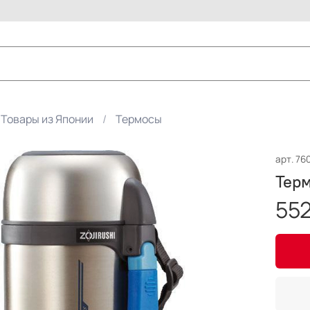
Товары из Японии
Термосы
арт.
76
Терм
552