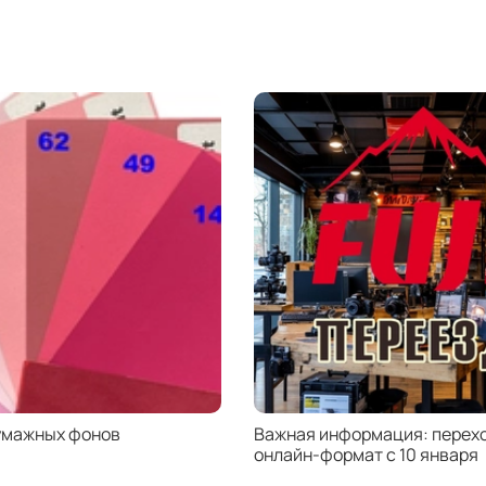
Съем
В ком
перен
может
Широ
Широк
за из
термо
можн
внутр
умажных фонов
Важная информация: перехо
онлайн-формат с 10 января