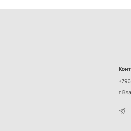
Конт
+796
г Вл