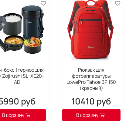
аллической колбе со стандартных 2 мм до 1 мм,
нки колбы выполнить из высокопрочной стали
ьшенной толщины. Эти модели сохраняют
ратуру столь же долго, как и традиционные
ия, но заметно легче и компактнее их.
оочищаемое тефлоновое покрытие колбы
даря данному покрытию напиток не
ктирует с металлом, сохраняя свой
зданный вкус. К тому же термос с
ч-бокс (термос для
Рюкзак для
 Zojirushi SL-XE20-
фотоаппаратуры
оновым покрытием меньше подвержен
AD
LowePro Tahoe BP 150
знению и легче моется.
(красный)
промывающийся клапан крышки
5990 руб
10410 руб
ой клапан крышки устроен так, что
аемый из термоса напиток промывает его.
В корзину
В корзину
 образом обеспечивается более плотное
тие сливного клапана за счет отсутствия
знений.