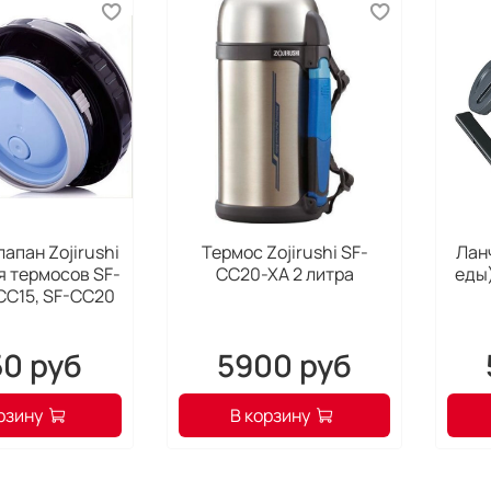
в мет
а сте
умен
темпе
издел
Легк
Благо
конта
перво
апан Zojirushi
Термос Zojirushi SF-
Лан
я термосов SF-
CC20-XA 2 литра
еды)
тефл
CC15, SF-CC20
загря
Само
50 руб
5900 руб
Сливн
налив
рзину
В корзину
Таким
закры
загря