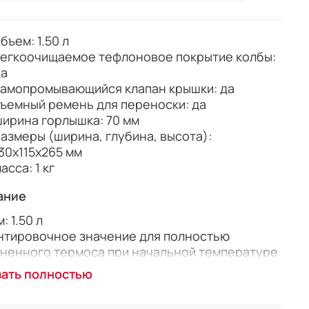
бъем: 1.50 л
егкоочищаемое тефлоновое покрытие колбы:
да
амопромывающийся клапан крышки: да
ъемный ремень для переноски: да
ирина горлышка: 70 мм
азмеры (ширина, глубина, высота):
30x115x265 мм
асса: 1 кг
ание
: 1.50 л
нтировочное значение для полностью
ненного термоса при начальной температуре
сти в термосе 95 °C и температуре
зать полностью
ающего воздуха 20 °C.
 6 ч: 79 °C