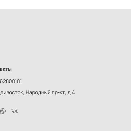
акты
62808181
адивосток, Народный пр-кт, д 4