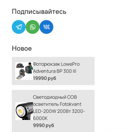
Подписывайтесь
Новое
Фоторюкзак LowePro
Adventura BP 300 III
19990 руб
Светодиодный COB
осветитель Fotokvant
LED-200W 200Вт 3200-
6000К
9990 руб