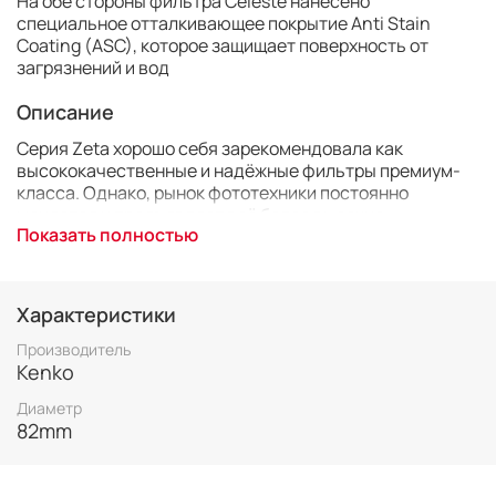
На обе стороны фильтра Celeste нанесено
специальное отталкивающее покрытие Anti Stain
Coating (ASC), которое защищает поверхность от
загрязнений и вод
Описание
Серия Zeta хорошо себя зарекомендовала как
высококачественные и надёжные фильтры премиум-
класса. Однако, рынок фототехники постоянно
меняется и предъявляет всё более высокие
Показать полностью
требования. Поэтому при разработке серии нового
поколения инженеры Kenko пришли к простому факту.
Оптика объективов должна быть защищена, но в то же
время любой дополнительный оптический элемент,
Характеристики
коим является фильтр, становится нежелательным.
Производитель
Накопленный опыт и технологии позволили создать
Kenko
фильтры со всеми востребованными
Диаметр
характеристиками, которые в то же время не
82mm
оказывают какого-либо негативного влияния на
качество изображения. Новые фильтры Kenko Celeste
получили наивысшее качество с понятными для