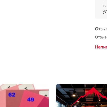
Ти
у
Отзы
Отзыво
Напис