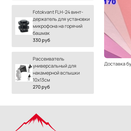
Fotokvant FLH-24 винт-
держатель для установки
микрофона на горячий
башмак
330 руб
Рассеиватель
Доставка б
универсальный для
накамерной вспышки
10х13см
270 руб