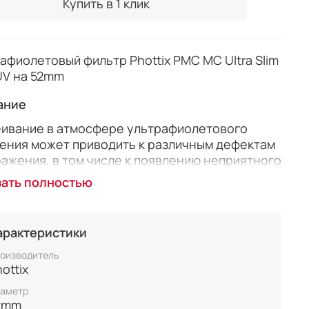
Купить в 1 клик
афиолетовый фильтр Phottix PMC MC Ultra Slim
UV на 52mm
ание
ивание в атмосфере ультрафиолетового
ения может приводить к различным дефектам
ажения, в том числе к появлению неприятного
ого оттенка в «тенях» и снижению резкости
зать полностью
а. Фильтр UV блокирует ультрафиолетовые
и будет особенно полезен при пейзажной
е. Фильтр можно использоваться в качестве
арактеристики
ного.
оизводитель
овление: Китай
ottix
аметр
2mm