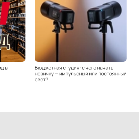
д в
Бюджетная студия: с чего начать
К
новичку — импульсный или постоянный
с
свет?
н