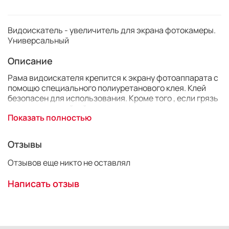
Видоискатель - увеличитель для экрана фотокамеры.
Универсальный
Описание
Рама видоискателя крепится к экрану фотоаппарата с
помощю специального полиуретанового клея. Клей
безопасен для использования.
Кроме того
, если грязь
прилипнет к клейкой части, она легко устраняется и
Показать полностью
восстанавливается. Крепление к к
ронштейну
продается отдельно.
Ширина: 75 мм
Отзывы
Высота: 70 мм
Глубина:. 95 мм
Отзывов еще никто не оставлял
Вес продукта: 80 г
Написать отзыв