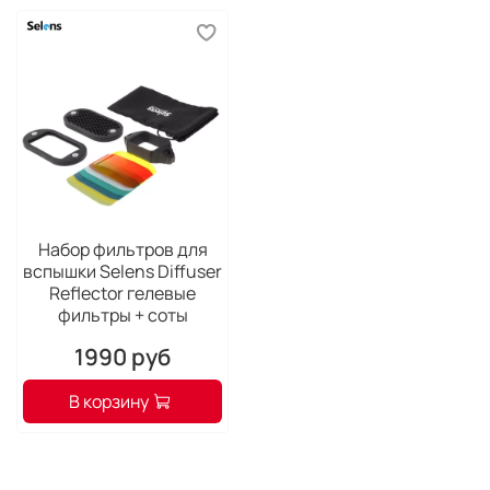
Угол поворота вниз, градусов: 7
Угол поворота по горизонтали, градусов: 270
Углы освещения
Широкоугольный диффузор: Нет
Угол освещения, мм: 24 - 105
Управление экспозицией
Ручная регулировка мощности: Есть
Экспокоррекция: Есть
Брекетинг: Нет
Набор фильтров для
Передача информации о цветовой температуре: Нет
вспышки Selens Diffuser
Reflector гелевые
Синхронизация
фильтры + соты
Синхронизация по задней шторке затвора: Есть
Синхронизация с другими вспышками: режим ведущей
1990 руб
вспышки, режим ведомой вспышки
В корзину
Режимы работы
Быстрая вспышка: Нет
Стробоскопическая вспышка: Есть
Пилотный свет: Нет