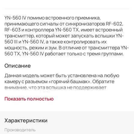
YN-560 IV помимо встроенного приемника,
принимающего сигналы от синхронизаторов RF-602,
RF-603 и контроллера YN-560 TX, имеет встроенный
трансмиттер, который может запускать вспышки YN-
560 III и YN-560 IV, а также контролировать их
мощность, режим и зум. В отличие от трансмиттера YN-
560 TX, YN-560 IV работает только с тремя группами.
Описание
Данная модель может быть установлена на любую
камеру с разъемом «горячий башмак». Обратите
внимание, что эта вспышка не поддерживает
автоматический TTL-режим, т.е. мощность вспышки
Показать полностью
необходимо устанавливать вручную.
Характеристики:
Характеристики
- Количество групп: 3
- Количество каналов: 16
Производитель