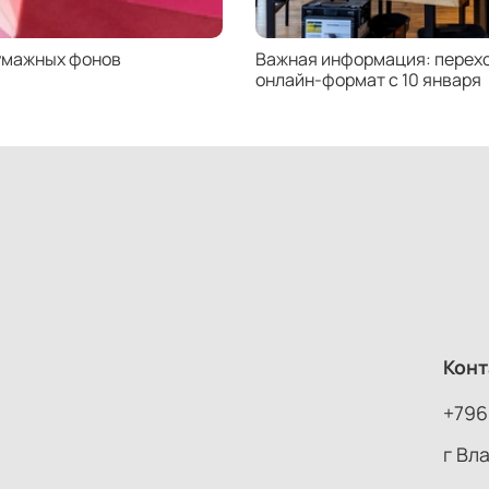
умажных фонов
Важная информация: перехо
онлайн-формат с 10 января
Конт
+796
г Вл