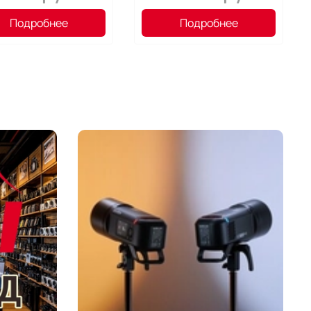
из микрочастиц железа + 1 грязезащитный
 При этом грязезащитный слой представляет
Подробнее
Подробнее
 автономную структуру.
ная пленка совместима с фотокамерами
 1500D/1300/200D/2000D