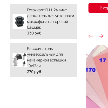
В ко
Fotokvant FLH-24 винт-
держатель для установки
микрофона на горячий
башмак
330 руб
Рассеиватель
универсальный для
накамерной вспышки
10х13см
270 руб