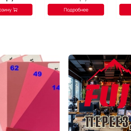
слоя 
слой.
рзину
Подробнее
собой
Защит
Canon