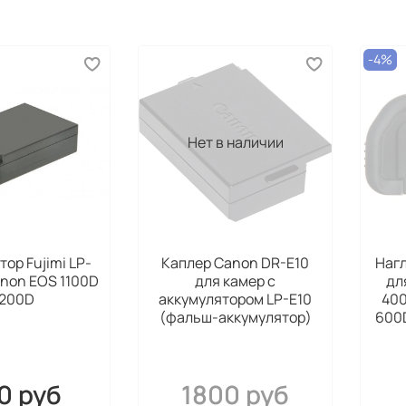
пленк
практ
теряе
-4%
Разни
просв
свето
Нет в наличии
В про
вида 
пленк
тогда
испол
ор Fujimi LP-
Каплер Canon DR-E10
Нагл
предс
anon EOS 1100D
для камер с
дл
нанес
1200D
аккумулятором LP-E10
400
просв
(фальш-аккумулятор)
600
вещес
Струк
0 руб
1800 руб
включ