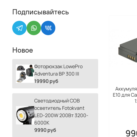
Подписывайтесь
Новое
Фоторюкзак LowePro
Adventura BP 300 III
19990 руб
Аккумулят
E10 для C
Светодиодный COB
осветитель Fotokvant
LED-200W 200Вт 3200-
6000К
9990 руб
99