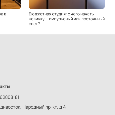
д в
Бюджетная студия: с чего начать
К
новичку — импульсный или постоянный
с
свет?
н
акты
62808181
адивосток, Народный пр-кт, д 4